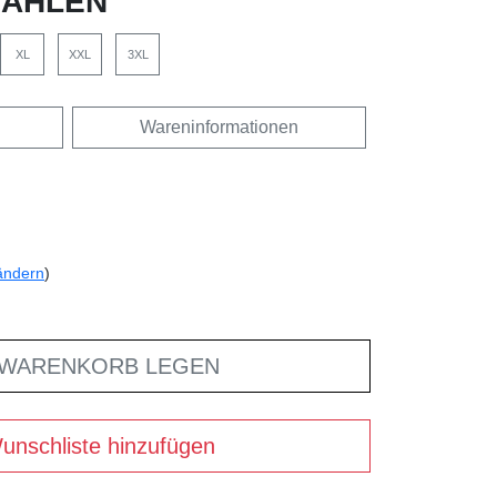
ÄHLEN
XL
XXL
3XL
Wareninformationen
ändern
)
 WARENKORB LEGEN
unschliste hinzufügen