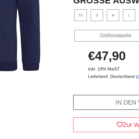
GRÖSSE AUSW
XS
S
M
L
Größentabelle
€47,90
Inkl. 19% MwST
Lieferland: Deutschland (
IN DEN
Zur W