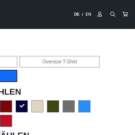
DE
EN
/
Oversize T-Shirt
HLEN